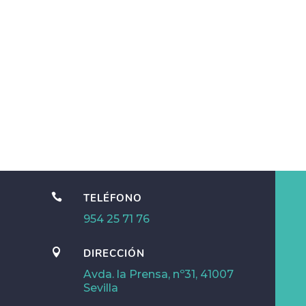

TELÉFONO
954 25 71 76

DIRECCIÓN
Avda. la Prensa, nº31, 41007
Sevilla