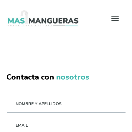
a
Más mangueras - Tu tienda de mangueras online
Contacta con
nosotros