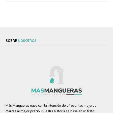
opciones
se
pueden
elegir
en
la
SOBRE
NOSOTROS
página
de
producto
Más Mangueras nace con la intención de ofrecer las mejores
marcas al mejor precio. Nuestra historia se basa en un trato