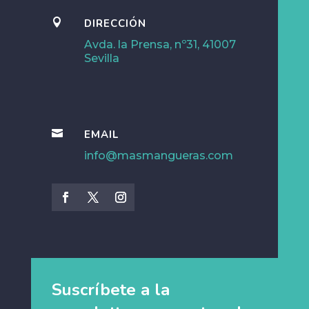

DIRECCIÓN
Avda. la Prensa, nº31, 41007
Sevilla

EMAIL
info@masmangueras.com
Suscríbete a la