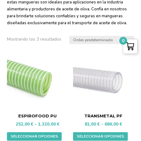
estas mangueras son ideales para aplicaciones en la industria
alimentaria y productores de aceite de oliva. Confía en nosotros
para brindarte soluciones confiables y seguras en mangueras
diseñadas exclusivamente para el transporte de aceite de oliva.
Mostrando los 3 resultados
0
ESPIROFOOD PU
TRANSMETAL PF
Rango
Rango
252,00
€
-
1.320,00
€
81,00
€
-
686,00
€
de
de
Este
Este
SELECCIONAR OPCIONES
SELECCIONAR OPCIONES
precios:
precios:
producto
produc