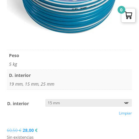
0
Peso
5 kg
D. interior
19 mm, 15 mm, 25 mm
D. interior
Limpiar
El
El
60,50
€
28,00
€
precio
precio
Sin existencias