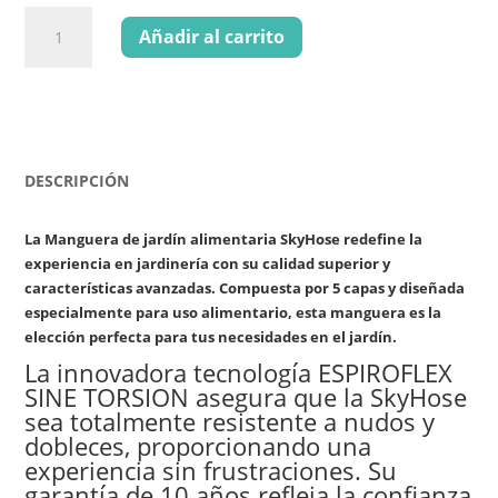
SKYHOSE
original
actual
Añadir al carrito
JARDIN
era:
es:
cantidad
60,50 €.
28,00 €.
DESCRIPCIÓN
La Manguera de jardín alimentaria SkyHose redefine la
experiencia en jardinería con su calidad superior y
características avanzadas. Compuesta por 5 capas y diseñada
especialmente para uso alimentario, esta manguera es la
elección perfecta para tus necesidades en el jardín.
La innovadora tecnología ESPIROFLEX
SINE TORSION asegura que la SkyHose
sea totalmente resistente a nudos y
dobleces, proporcionando una
experiencia sin frustraciones. Su
garantía de 10 años refleja la confianza