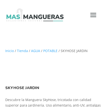
a
Más mangueras - Tu tienda de mangueras online
Inicio
/
Tienda
/
AGUA
/
POTABLE
/ SKYHOSE JARDIN
SKYHOSE JARDIN
Descubre la Manguera SkyHose, tricotada con calidad
superior para jardinería. Uso alimentario, anti-UV, antialgas