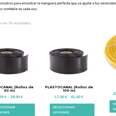
nosotros para encontrar la manguera perfecta que se ajuste a tus necesida
o confiable en cada uso.
 los 16 resultados
CANAL (Rollos de
PLASTOCANAL (Rollos de
50 m)
100 m)
6
Rango
Rango
,00
€
-
28,00
€
17,00
€
-
61,00
€
de
de
Este
Este
S
ECCIONAR
SELECCIONAR
O
precios:
precios:
producto
producto
IONES
OPCIONES