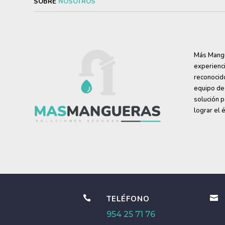
SOBRE
NOSOTROS
Más Mangue
experienc
reconocido
equipo de
solución p
lograr el 

TELÉFONO

954 25 71 76