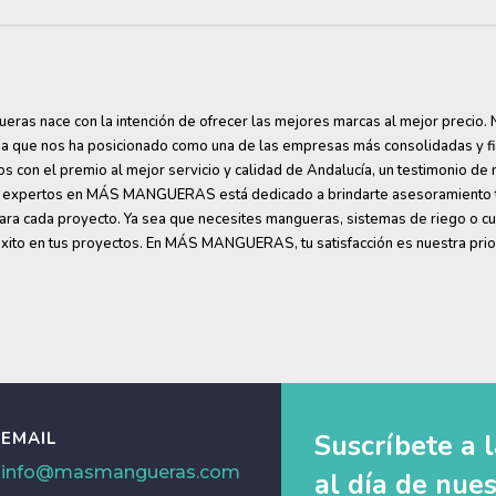
en
la
la
página
página
de
de
producto
producto
ras nace con la intención de ofrecer las mejores marcas al mejor precio. Nu
ia que nos ha posicionado como una de las empresas más consolidadas y fi
s con el premio al mejor servicio y calidad de Andalucía, un testimonio de 
 expertos en MÁS MANGUERAS está dedicado a brindarte asesoramiento té
ara cada proyecto. Ya sea que necesites mangueras, sistemas de riego o cua
éxito en tus proyectos. En MÁS MANGUERAS, tu satisfacción es nuestra prio
EMAIL
Suscríbete a 
info@masmangueras.com
al día de nues