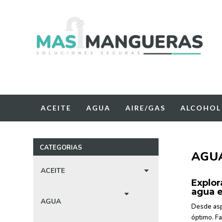
Más mangueras - Tu tienda de mangueras online
ACEITE
AGUA
AIRE/GAS
ALCOHOL
CATEGORIAS
AGU
ACEITE
C
Explor
agua e
C
AGUA
Desde aspi
óptimo. Fa