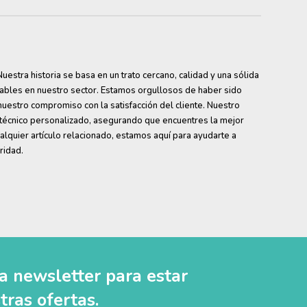
en
la
la
página
página
de
de
producto
producto
estra historia se basa en un trato cercano, calidad y una sólida
ables en nuestro sector. Estamos orgullosos de haber sido
nuestro compromiso con la satisfacción del cliente. Nuestro
cnico personalizado, asegurando que encuentres la mejor
lquier artículo relacionado, estamos aquí para ayudarte a
ridad.
la newsletter para estar
tras ofertas.