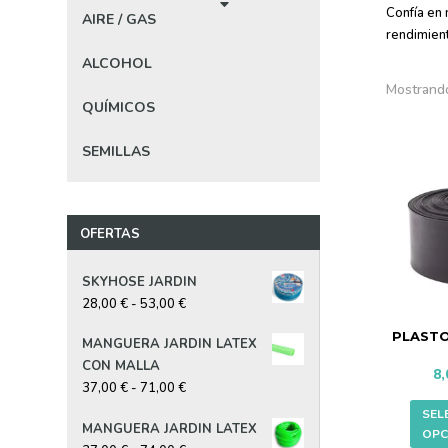
C
Confía en 
AIRE / GAS
rendimient
ALCOHOL
Mostrando
QUÍMICOS
SEMILLAS
OFERTAS
SKYHOSE JARDIN
Rango
28,00
€
-
53,00
€
de
PLASTO
MANGUERA JARDIN LATEX
precios:
CON MALLA
desde
8
Rango
37,00
€
-
71,00
€
28,00 €
de
hasta
SEL
MANGUERA JARDIN LATEX
precios:
53,00 €
OPC