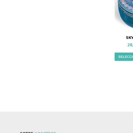
SK
28
SELECC