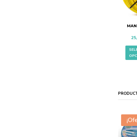
MAN
25
SEL
OPC
PRODUC
¡Ofe