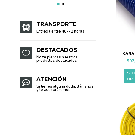
TRANSPORTE

Entrega entre 48-72 horas
DESTACADOS

KANA
No te pierdas nuestros
productos destacados
507
SEL
ATENCIÓN
OPC

Si tienes alguna duda, llámanos
y te asesoraremos