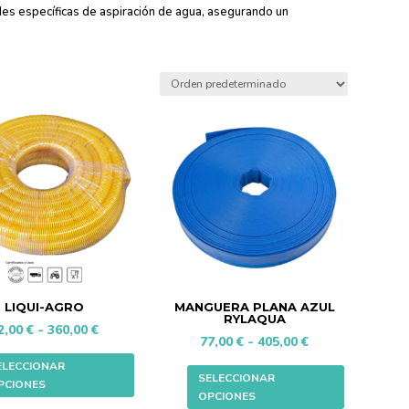
des específicas de aspiración de agua, asegurando un
LIQUI-AGRO
MANGUERA PLANA AZUL
RYLAQUA
Rango
2,00
€
-
360,00
€
Rango
77,00
€
-
405,00
€
de
Este
de
Este
ELECCIONAR
precios:
producto
SELECCIONAR
PCIONES
precios:
producto
OPCIONES
desde
tiene